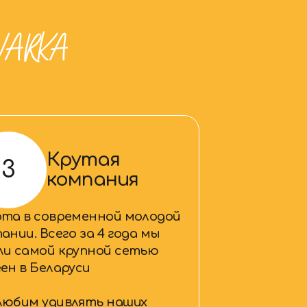
утая
мпания
еменной молодой
 за 4 года мы
рупной сетью
уси
лять наших
а на коннекте с