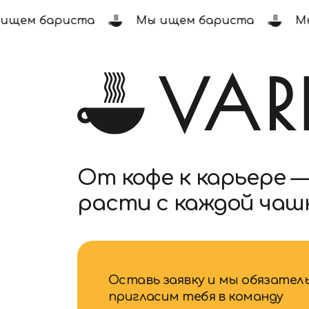
щем бариста
Мы ищем бариста
Мы 
От кофе к карьере —
расти с каждой чашкой
Оставь заявку и мы обязательно
пригласим тебя в команду