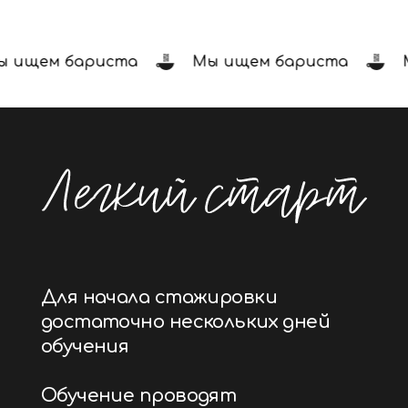
Для начала стажировки
ищем бариста
Мы ищем бариста
Мы
достаточно нескольких дней
обучения
Обучение проводят
профессионалы в нашей школе
бариста VARKA School
Через неделю стажировки в
кофейне можно начать
зарабатывать
Подр