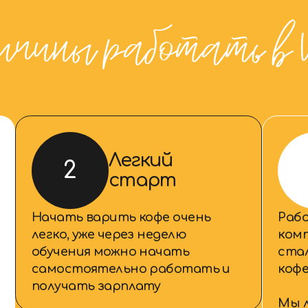
Легкий
Кр
2
3
старт
ко
Начать варить кофе очень
Работа в совр
легко, уже через неделю
компании. Всего
обучения можно начать
стали самой к
самостоятельно работать и
кофеен в Белар
получать зарплату
Мы любим удив
гостей и всегд
бариста.