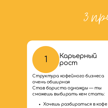
Карьерный
1
рост
Структура кофейного бизнеса
очень обширная
Став бариста однажды — ты
сможешь выбирать кем стать:
Хочешь разбираться в кофе
— обжарщик или кофе-
тренер
Любишь
систематизировать и
налаживать процессы —
управляющий
Ищешь признания —