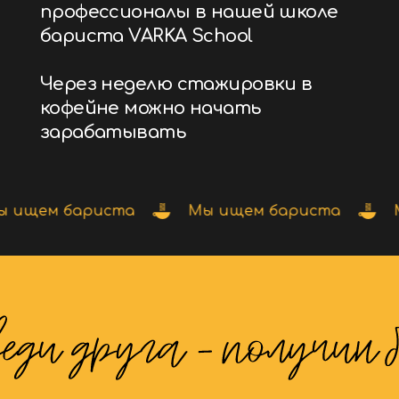
программе
У тебя есть код от др
ложении
Оставляй заявку:
ищем бариста
Мы ищем бариста
Мы
A
Оставь завку и обязательно
код от друга
+375