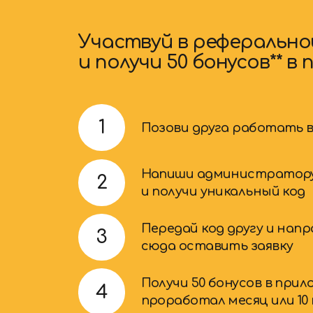
Получи 50 бонусов в приложении
4
проработал месяц или 10 полн
Запросить код для друга
*Только для действующих сотрудников сети 
**1 бонус = 1 рубль в сиситеме лояльности VAR
тут