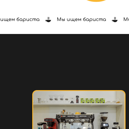
щем бариста
Мы ищем бариста
Мы 