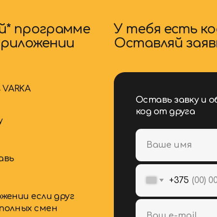
 если друг
ых смен
кофеен VARKA
Хочу работать в
KA,
подробнее