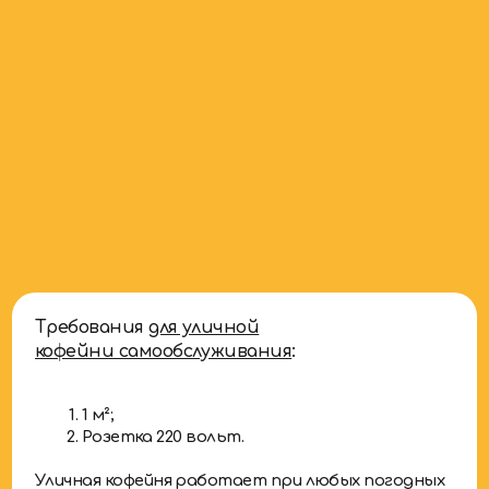
Требования
для уличной
кофейни самообслуживания
:
1 м²;
Розетка 220 вольт.
Уличная кофейня работает при любых погодных
условиях — даже до -35°C. Имеет широкий выбор
сезонных, авторских и классических напитков.
Идеальное решение для установки на улице, вблизи
офисов, магазинов и других объектов.