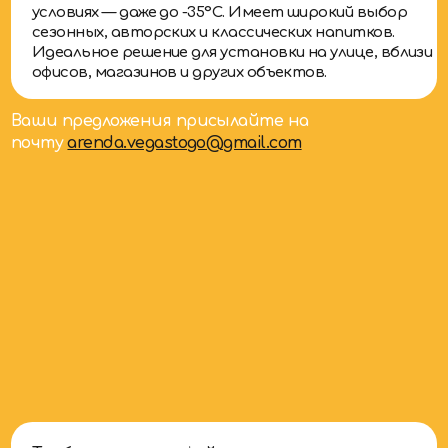
Ваши предложения присылайте на
почту
arenda.vegastogo@gmail.com
Требования
для кофейни
самообслуживания на натуральном
молоке в помещении
:
1 м² (для размещения);